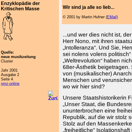
Enzyklopädie der
Wir sind ja alle so lieb...
Kritischen Masse
© 2001 by Martin Hufner (
EMail)
...und wer dies nicht ist, d
Herr Nono, mit ihren staa
„Intolleranza“. Und Sie, He
Quelle:
sei nolens volens politisch
neue musikzeitung
„Weltrevolution“ haben nic
Cluster
68er-Ästhetik beigetragen. 
Jahr 2001
von (musikalischer) Anarch
Ausgabe 2
Seite 4
Menschen und verunsichern
nmz-online
wo wir hier sind?
Unsere Staatshistorikerin F
„Unser Staat, die Bundesrep
ununterbrochen eine freiheit
Republik, auf die wir stolz 
Stolz auf den Massenkerke
„freiheitliche“ Isolationsha