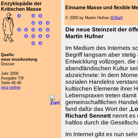
Enzyklopädie der
Einsame Masse und flexible M
Kritischen Masse
© 2000 by Martin Hufner (
EMail)
Die neue Steinzeit der öf
Martin Hufner
Im Medium des Internets sche
Begriff langsam aber stetig
Quelle:
neue musikzeitung
Entwicklung vollzogen, die
Dossier
abendländischen Kultur sei
Jahr 2000
abzeichnete: In dem Momen
Ausgabe 7/8
sozialen Handelns verstande
Seite 45-46
nmz-online
kultischen Elemente ihrer 
Lebenspraxen treten damit 
gemeinschaftlichen Handel
fand dafür das Wort der „
Lo
Richard Sennett
nennt es 
haltlos durch die Gesellschaf
Im Internet gibt es nun sehr