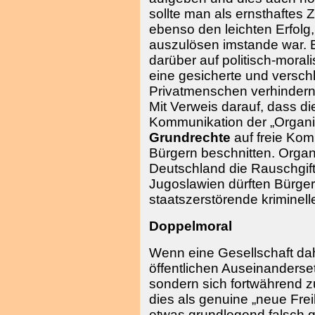
sollte man als ernsthaftes
ebenso den leichten Erfolg
auszulösen imstande war. Es
darüber auf politisch-mora
eine gesicherte und versch
Privatmenschen verhindern 
Mit Verweis darauf, dass d
Kommunikation der „Organisi
Grundrechte
auf freie Kom
Bürgern beschnitten. Organi
Deutschland die Rauschgift
Jugoslawien dürften Bürge
staatszerstörende kriminel
Doppelmoral
Wenn eine Gesellschaft dahi
öffentlichen Auseinanderse
sondern sich fortwährend z
dies als genuine „neue Freih
etwas grundlegend falsch g