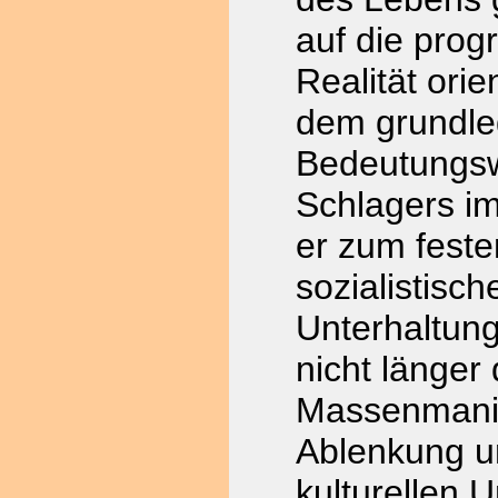
auf die prog
Realität orie
dem grundl
Bedeutungs
Schlagers i
er zum feste
sozialistisch
Unterhaltung
nicht länger 
Massenmanip
Ablenkung un
kulturellen 