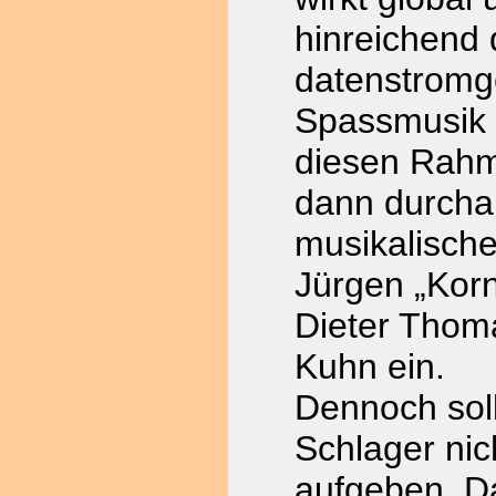
hinreichend
datenstromge
Spassmusik z
diesen Rahm
dann durcha
musikalisch
Jürgen „Korn
Dieter Tho
Kuhn ein.
Dennoch sol
Schlager nic
aufgeben. D