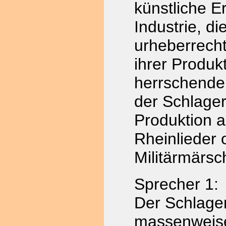
künstliche E
Industrie, di
urheberrech
ihrer Produkt
herrschender
der Schlager
Produktion a
Rheinlieder o
Militärmärsc
Sprecher 1:
Der Schlager
massenweise