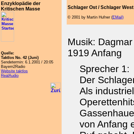
Enzyklopädie der
Schlager Ost / Schlager West
Kritischen Masse
© 2001 by Martin Hufner (
EMail)
Musik: Dagmar 
1919 Anfang
Quelle:
Taktlos No. 42 (Juni)
Sendetermin: 6.1.2001 / 20:05
Sprecher 1:
Bayern2Radio
Website taktlos
RealAudio
Der Schlager 
Als industrie
Operettenhit
Gassenhauer
von Anfang 