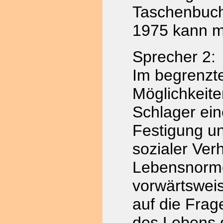
Taschenbuch
1975 kann m
Sprecher 2:
Im begrenzt
Möglichkeiten
Schlager ein
Festigung u
sozialer Ver
Lebensnorme
vorwärtswei
auf die Fra
des Lebens 