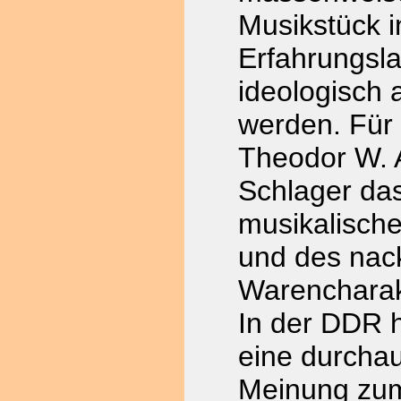
Musikstück 
Erfahrungsl
ideologisch 
werden. Für
Theodor W. A
Schlager da
musikalische
und des nac
Warencharak
In der DDR 
eine durcha
Meinung zum