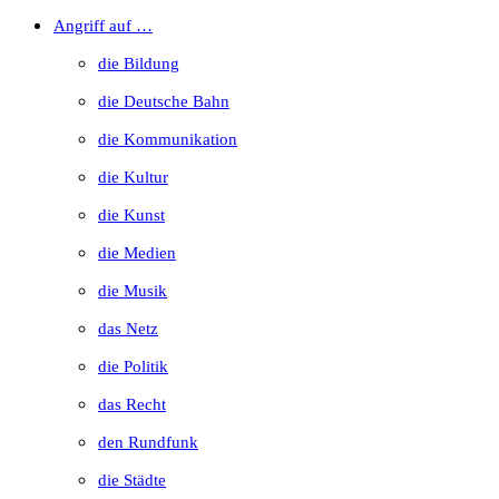
to
Angriff auf …
close
die Bildung
the
die Deutsche Bahn
search
die Kommunikation
panel.
die Kultur
die Kunst
die Medien
die Musik
das Netz
die Politik
das Recht
den Rundfunk
die Städte