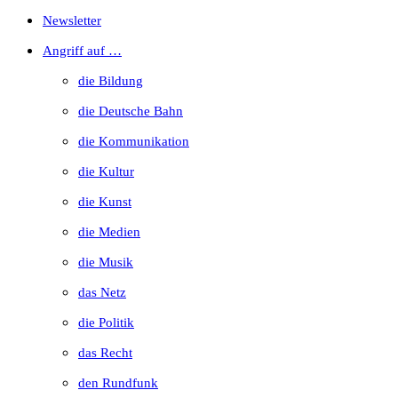
Escape
Newsletter
to
Angriff auf …
close
die Bildung
the
die Deutsche Bahn
search
die Kommunikation
panel.
die Kultur
die Kunst
die Medien
die Musik
das Netz
die Politik
das Recht
den Rundfunk