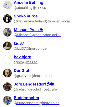
Anselm Bühling
@abuehling@zirk.us
Shoko Kuroe
@klavierwunderland@norden.social
Michael Preis ☕
@MichaelP@mastodon.online
kid37
@kid37@fnordon.de
bov bjerg
@bov@mas.to
Der Graf
@graftypo@fnordon.de
Jörg Lengersdorf🐣🐘
@radischorsch@troet.cafe
Buddenbohm
@Buddenbohm@fnordon.de