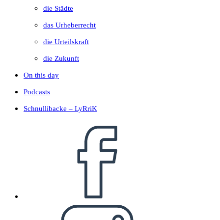
die Städte
das Urheberrecht
die Urteilskraft
die Zukunft
On this day
Podcasts
Schnullibacke – LyRriK