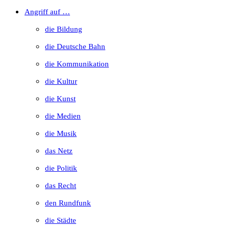
to
Angriff auf …
close
die Bildung
the
die Deutsche Bahn
search
die Kommunikation
panel.
die Kultur
die Kunst
die Medien
die Musik
das Netz
die Politik
das Recht
den Rundfunk
die Städte