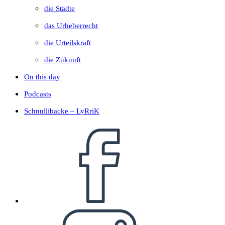
die Städte
das Urheberrecht
die Urteilskraft
die Zukunft
On this day
Podcasts
Schnullibacke – LyRriK