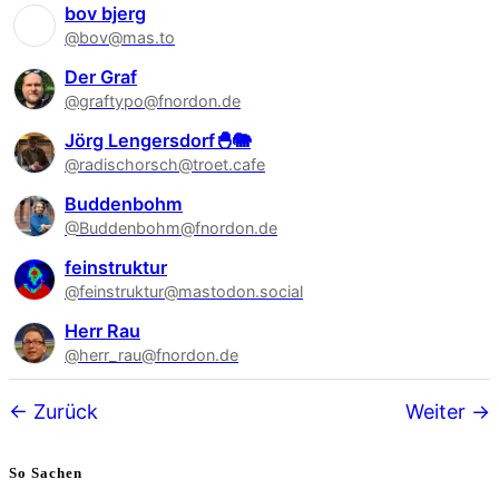
bov bjerg
@bov@mas.to
Der Graf
@graftypo@fnordon.de
Jörg Lengersdorf🐣🐘
@radischorsch@troet.cafe
Buddenbohm
@Buddenbohm@fnordon.de
feinstruktur
@feinstruktur@mastodon.social
Herr Rau
@herr_rau@fnordon.de
Follower-
Zurück
Weiter
Navigation
So Sachen