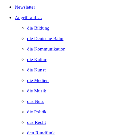
Escape
Newsletter
to
Angriff auf …
close
die Bildung
the
die Deutsche Bahn
search
die Kommunikation
panel.
die Kultur
die Kunst
die Medien
die Musik
das Netz
die Politik
das Recht
den Rundfunk