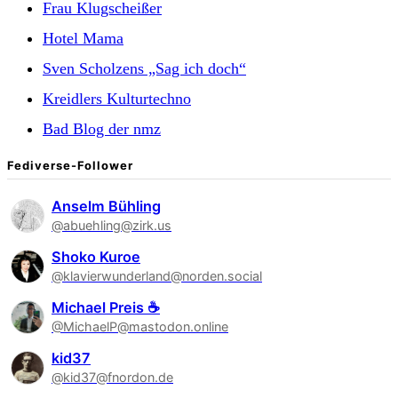
Frau Klugscheißer
Hotel Mama
Sven Scholzens „Sag ich doch“
Kreidlers Kulturtechno
Bad Blog der nmz
Fediverse-Follower
Anselm Bühling
@abuehling@zirk.us
Shoko Kuroe
@klavierwunderland@norden.social
Michael Preis ☕
@MichaelP@mastodon.online
kid37
@kid37@fnordon.de