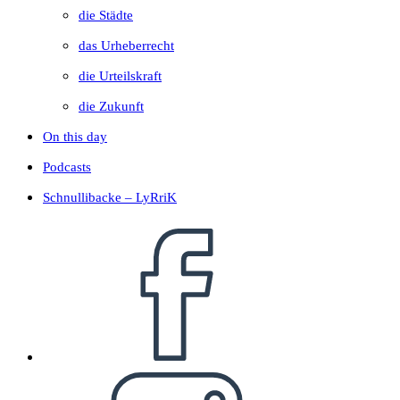
die Städte
das Urheberrecht
die Urteilskraft
die Zukunft
On this day
Podcasts
Schnullibacke – LyRriK