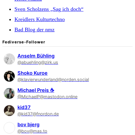
Sven Scholzens „Sag ich doch“
Kreidlers Kulturtechno
Bad Blog der nmz
Fediverse-Follower
Anselm Bühling
@abuehling@zirk.us
Shoko Kuroe
@klavierwunderland@norden.social
Michael Preis ☕
@MichaelP@mastodon.online
kid37
@kid37@fnordon.de
bov bjerg
@bov@mas.to