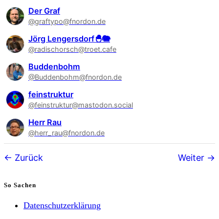
Der Graf
@graftypo@fnordon.de
Jörg Lengersdorf🐣🐘
@radischorsch@troet.cafe
Buddenbohm
@Buddenbohm@fnordon.de
feinstruktur
@feinstruktur@mastodon.social
Herr Rau
@herr_rau@fnordon.de
Follower-
Zurück
Weiter
Navigation
So Sachen
Datenschutzerklärung