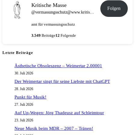
ich
Kritische Masse
Folgen
nicht
@vermassungsschutz@www.kritische-masse.de
mehr
amt für vermassungsschutz
lesen
mag
3.549
Beiträge
12
Folgende
Letzte Beiträge
Ästhetische Obsoleszenz – Weimertar 2.00001
30. Juli 2026
Der Weimertar singt für seine Liebste mit ChatGPT
28. Juli 2026
Punkt für Musik!
27. Juli 2026
Auf Up-Wegen: Jörg Thadeusz auf Schleimtour
23. Juli 2026
Neue Musik beim MDR – 2007 – Tränen!