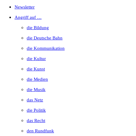
Escape
Newsletter
to
Angriff auf …
close
die Bildung
the
die Deutsche Bahn
search
die Kommunikation
panel.
die Kultur
die Kunst
die Medien
die Musik
das Netz
die Politik
das Recht
den Rundfunk