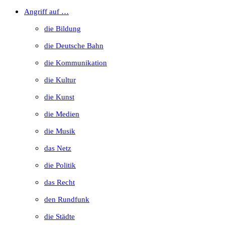
to
Angriff auf …
close
die Bildung
the
die Deutsche Bahn
search
die Kommunikation
panel.
die Kultur
die Kunst
die Medien
die Musik
das Netz
die Politik
das Recht
den Rundfunk
die Städte