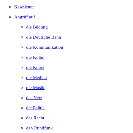
Escape
Newsletter
to
Angriff auf …
close
die Bildung
the
die Deutsche Bahn
search
die Kommunikation
panel.
die Kultur
die Kunst
die Medien
die Musik
das Netz
die Politik
das Recht
den Rundfunk