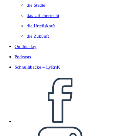
die Städte
das Urheberrecht
die Urteilskraft
die Zukunft
On this day
Podcasts
Schnullibacke – LyRriK