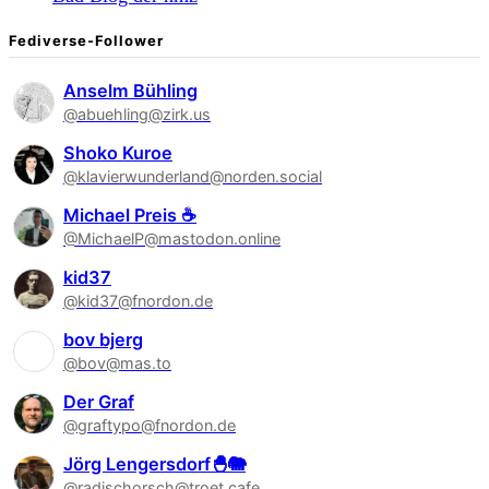
Fediverse-Follower
Anselm Bühling
@abuehling@zirk.us
Shoko Kuroe
@klavierwunderland@norden.social
Michael Preis ☕
@MichaelP@mastodon.online
kid37
@kid37@fnordon.de
bov bjerg
@bov@mas.to
Der Graf
@graftypo@fnordon.de
Jörg Lengersdorf🐣🐘
@radischorsch@troet.cafe