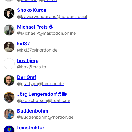
Shoko Kuroe
@klavierwunderland@norden.social
Michael Preis ☕
@MichaelP@mastodon.online
kid37
@kid37@fnordon.de
bov bjerg
@bov@mas.to
Der Graf
@graftypo@fnordon.de
Jörg Lengersdorf🐣🐘
@radischorsch@troet.cafe
Buddenbohm
@Buddenbohm@fnordon.de
feinstruktur