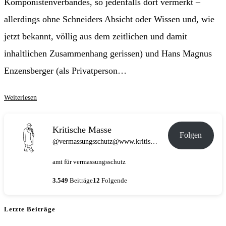
Komponistenverbandes, so jedenfalls dort vermerkt –
allerdings ohne Schneiders Absicht oder Wissen und, wie
jetzt bekannt, völlig aus dem zeitlichen und damit
inhaltlichen Zusammenhang gerissen) und Hans Magnus
Enzensberger (als Privatperson…
Vom
Weiterlesen
Elend
der
Kritische Masse
Folgen
Kulturwelt
@vermassungsschutz@www.kritische-masse.de
Münchens
amt für vermassungsschutz
–
Der
3.549
Beiträge
12
Folgende
tiefe
(Un-)Fall
Letzte Beiträge
des