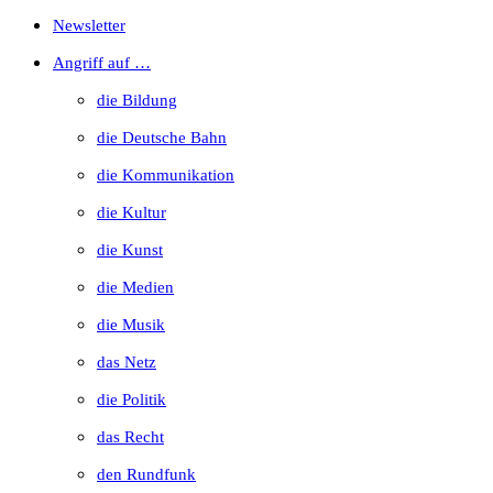
Escape
Newsletter
to
Angriff auf …
close
die Bildung
the
die Deutsche Bahn
search
die Kommunikation
panel.
die Kultur
die Kunst
die Medien
die Musik
das Netz
die Politik
das Recht
den Rundfunk