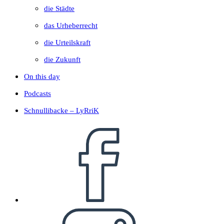
die Städte
das Urheberrecht
die Urteilskraft
die Zukunft
On this day
Podcasts
Schnullibacke – LyRriK