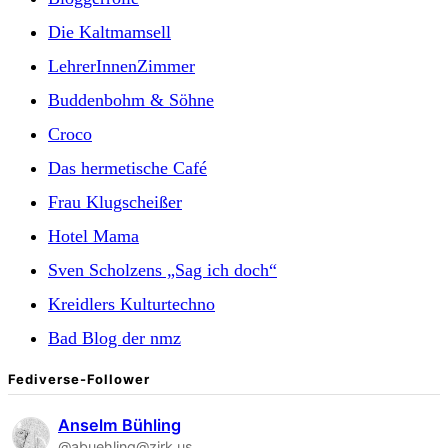
Die Kaltmamsell
LehrerInnenZimmer
Buddenbohm & Söhne
Croco
Das hermetische Café
Frau Klugscheißer
Hotel Mama
Sven Scholzens „Sag ich doch“
Kreidlers Kulturtechno
Bad Blog der nmz
Fediverse-Follower
Anselm Bühling
@abuehling@zirk.us