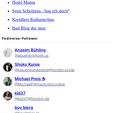
Hotel Mama
Sven Scholzens „Sag ich doch“
Kreidlers Kulturtechno
Bad Blog der nmz
Fediverse-Follower
Anselm Bühling
@abuehling@zirk.us
Shoko Kuroe
@klavierwunderland@norden.social
Michael Preis ☕
@MichaelP@mastodon.online
kid37
@kid37@fnordon.de
bov bjerg
@bov@mas.to