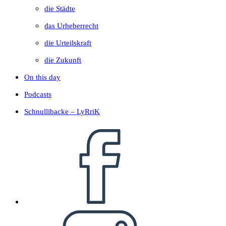
die Städte
das Urheberrecht
die Urteilskraft
die Zukunft
On this day
Podcasts
Schnullibacke – LyRriK