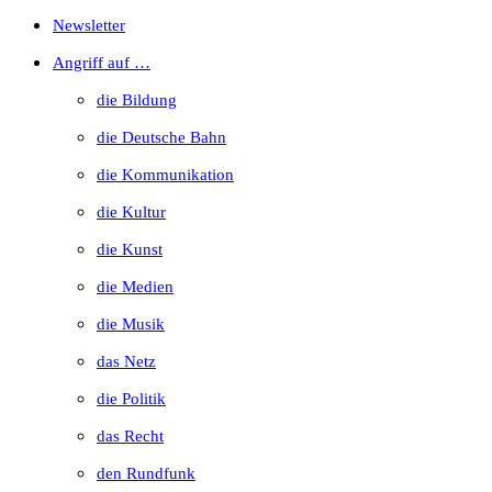
Escape
Newsletter
to
Angriff auf …
close
die Bildung
the
die Deutsche Bahn
search
die Kommunikation
panel.
die Kultur
die Kunst
die Medien
die Musik
das Netz
die Politik
das Recht
den Rundfunk