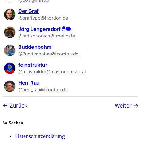
Der Graf
@graftypo@fnordon.de
Jörg Lengersdorf🐣🐘
@radischorsch@troet.cafe
Buddenbohm
@Buddenbohm@fnordon.de
feinstruktur
@feinstruktur@mastodon.social
Herr Rau
@herr_rau@fnordon.de
Follower-
Zurück
Weiter
Navigation
So Sachen
Datenschutzerklärung