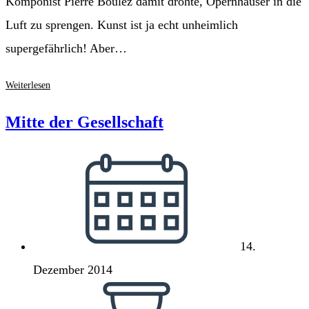
Komponist Pierre Boulez damit drohte, Opernhäuser in die
Luft zu sprengen. Kunst ist ja echt unheimlich
supergefährlich! Aber…
Biedermann
Weiterlesen
und
die
Mitte der Gesellschaft
Brandschützer
Beitrag
veröffentlicht:
14.
Dezember 2014
Lesedauer: