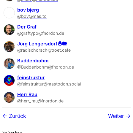
bov bjerg
@bov@mas.to
Der Graf
@graftypo@fnordon.de
Jörg Lengersdorf🐣🐘
@radischorsch@troet.cafe
Buddenbohm
@Buddenbohm@fnordon.de
feinstruktur
@feinstruktur@mastodon.social
Herr Rau
@herr_rau@fnordon.de
Follower-
Zurück
Weiter
Navigation
So Sachen