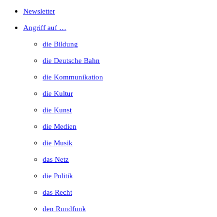
Escape
Newsletter
to
Angriff auf …
close
die Bildung
the
die Deutsche Bahn
search
die Kommunikation
panel.
die Kultur
die Kunst
die Medien
die Musik
das Netz
die Politik
das Recht
den Rundfunk