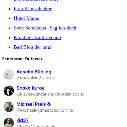
Frau Klugscheißer
Hotel Mama
Sven Scholzens „Sag ich doch“
Kreidlers Kulturtechno
Bad Blog der nmz
Fediverse-Follower
Anselm Bühling
@abuehling@zirk.us
Shoko Kuroe
@klavierwunderland@norden.social
Michael Preis ☕
@MichaelP@mastodon.online
kid37
@kid37@fnordon.de