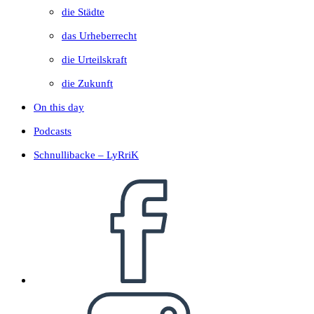
die Städte
das Urheberrecht
die Urteilskraft
die Zukunft
On this day
Podcasts
Schnullibacke – LyRriK