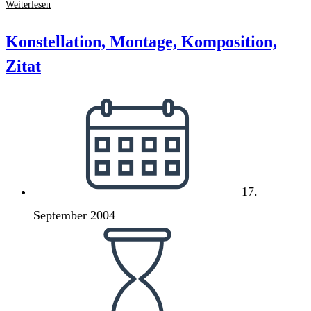
Darf
Weiterlesen
man
eigentlich
Konstellation, Montage, Komposition,
auf
Zitat
die
nmz
Beitrag
verlinken?
veröffentlicht:
17.
September 2004
Lesedauer: