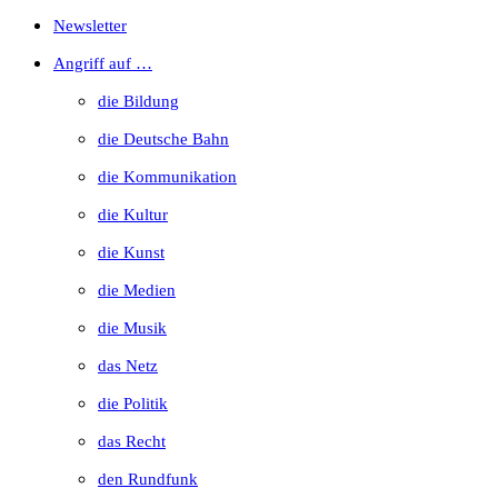
Escape
Newsletter
to
Angriff auf …
close
die Bildung
the
die Deutsche Bahn
search
die Kommunikation
panel.
die Kultur
die Kunst
die Medien
die Musik
das Netz
die Politik
das Recht
den Rundfunk