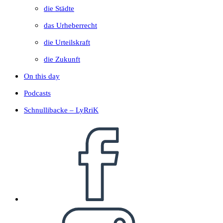
die Städte
das Urheberrecht
die Urteilskraft
die Zukunft
On this day
Podcasts
Schnullibacke – LyRriK