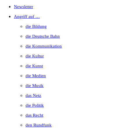
Escape
Newsletter
to
Angriff auf …
close
die Bildung
the
die Deutsche Bahn
search
die Kommunikation
panel.
die Kultur
die Kunst
die Medien
die Musik
das Netz
die Politik
das Recht
den Rundfunk