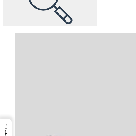
→
Index