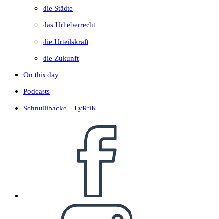
die Städte
das Urheberrecht
die Urteilskraft
die Zukunft
On this day
Podcasts
Schnullibacke – LyRriK