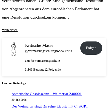
verantworten haben. Grund: Eine gemeinsame Resolution
von Abgeordneten aus dem europäischen Parlament hat
eine Resolution durchsetzen können,…
Wahlkampfzeit
Weiterlesen
–
Die
Kritische Masse
Folgen
Springerpresse
@vermassungsschutz@www.kritische-masse.de
saugt
amt für vermassungsschutz
sich
fest
3.549
Beiträge
12
Folgende
Letzte Beiträge
Ästhetische Obsoleszenz – Weimertar 2.00001
30. Juli 2026
Der Weimertar singt für seine Liebste mit ChatGPT