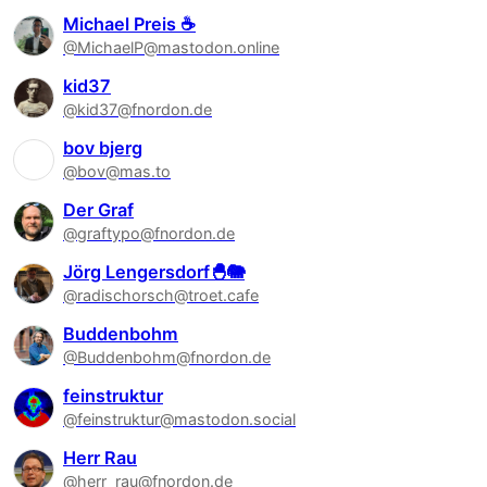
Michael Preis ☕
@MichaelP@mastodon.online
kid37
@kid37@fnordon.de
bov bjerg
@bov@mas.to
Der Graf
@graftypo@fnordon.de
Jörg Lengersdorf🐣🐘
@radischorsch@troet.cafe
Buddenbohm
@Buddenbohm@fnordon.de
feinstruktur
@feinstruktur@mastodon.social
Herr Rau
@herr_rau@fnordon.de