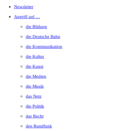
Escape
Newsletter
to
Angriff auf …
close
die Bildung
the
die Deutsche Bahn
search
die Kommunikation
panel.
die Kultur
die Kunst
die Medien
die Musik
das Netz
die Politik
das Recht
den Rundfunk