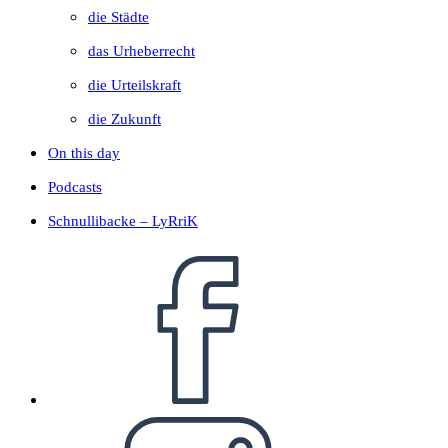
die Städte
das Urheberrecht
die Urteilskraft
die Zukunft
On this day
Podcasts
Schnullibacke – LyRriK