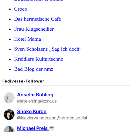
Croco
Das hermetische Café
Frau Klugscheißer
Hotel Mama
Sven Scholzens „Sag ich doch“
Kreidlers Kulturtechno
Bad Blog der nmz
Fediverse-Follower
Anselm Bühling
@abuehling@zirk.us
Shoko Kuroe
@klavierwunderland@norden.social
Michael Preis