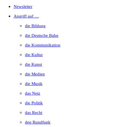
Escape
Newsletter
to
Angriff auf …
close
die Bildung
the
die Deutsche Bahn
search
die Kommunikation
panel.
die Kultur
die Kunst
die Medien
die Musik
das Netz
die Politik
das Recht
den Rundfunk