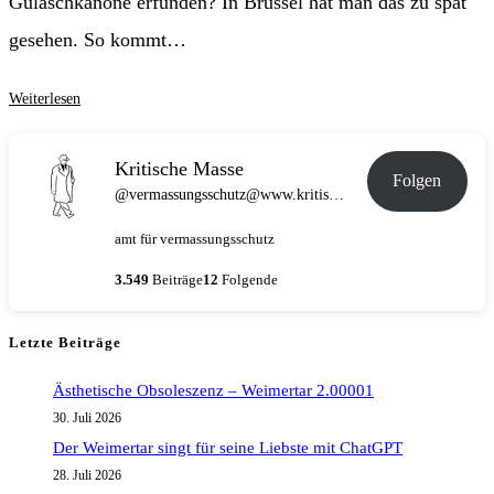
Gulaschkanone erfunden? In Brüssel hat man das zu spät
gesehen. So kommt…
Pandora-
Weiterlesen
Büchsenfleisch
–
Kritische Masse
Folgen
Zukunft
@vermassungsschutz@www.kritische-masse.de
und
amt für vermassungsschutz
so
3.549
Beiträge
12
Folgende
Letzte Beiträge
Ästhetische Obsoleszenz – Weimertar 2.00001
30. Juli 2026
Der Weimertar singt für seine Liebste mit ChatGPT
28. Juli 2026