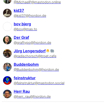
@MichaelP@mastodon.online
kid37
@kid37@fnordon.de
bov bjerg
@bov@mas.to
Der Graf
@graftypo@fnordon.de
Jörg Lengersdorf
@radischorsch@troet.cafe
Buddenbohm
@Buddenbohm@fnordon.de
feinstruktur
@feinstruktur@mastodon.social
Herr Rau
@herr_rau@fnordon.de