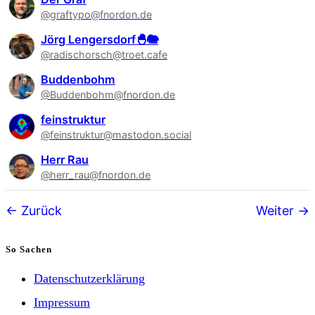
@graftypo@fnordon.de
Jörg Lengersdorf🐣🐘
@radischorsch@troet.cafe
Buddenbohm
@Buddenbohm@fnordon.de
feinstruktur
@feinstruktur@mastodon.social
Herr Rau
@herr_rau@fnordon.de
Follower-
Zurück
Weiter
Navigation
So Sachen
Datenschutzerklärung
Impressum