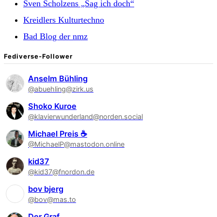
Sven Scholzens „Sag ich doch“
Kreidlers Kulturtechno
Bad Blog der nmz
Fediverse-Follower
Anselm Bühling
@abuehling@zirk.us
Shoko Kuroe
@klavierwunderland@norden.social
Michael Preis ☕
@MichaelP@mastodon.online
kid37
@kid37@fnordon.de
bov bjerg
@bov@mas.to
Der Graf