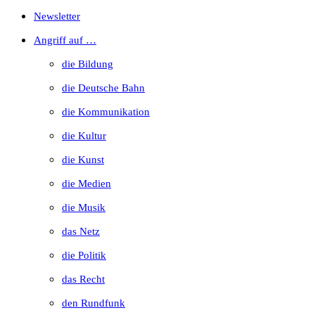
Escape
Newsletter
to
Angriff auf …
close
die Bildung
the
die Deutsche Bahn
search
die Kommunikation
panel.
die Kultur
die Kunst
die Medien
die Musik
das Netz
die Politik
das Recht
den Rundfunk