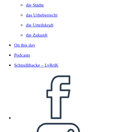
die Städte
das Urheberrecht
die Urteilskraft
die Zukunft
On this day
Podcasts
Schnullibacke – LyRriK