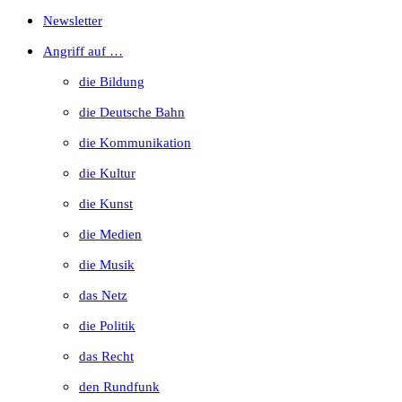
Escape
Newsletter
to
Angriff auf …
close
die Bildung
the
die Deutsche Bahn
search
die Kommunikation
panel.
die Kultur
die Kunst
die Medien
die Musik
das Netz
die Politik
das Recht
den Rundfunk