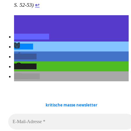
S. 52-53)
↩︎
teilen
teilen
teilen
teilen
E-Mail
kritische masse
newsletter