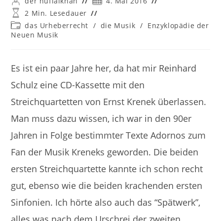
der huflaikhan
4. Mai 2016
Autor:
veröffentlicht:
Lesedauer:
2 Min. Lesedauer
Beitrags-
das Urheberrecht
/
die Musik
/
Enzyklopädie der
Kategorie:
Neuen Musik
Es ist ein paar Jahre her, da hat mir Reinhard
Schulz eine CD-Kassette mit den
Streichquartetten von Ernst Krenek überlassen.
Man muss dazu wissen, ich war in den 90er
Jahren in Folge bestimmter Texte Adornos zum
Fan der Musik Kreneks geworden. Die beiden
ersten Streichquartette kannte ich schon recht
gut, ebenso wie die beiden krachenden ersten
Sinfonien. Ich hörte also auch das “Spätwerk”,
alles was nach dem Urschrei der zweiten