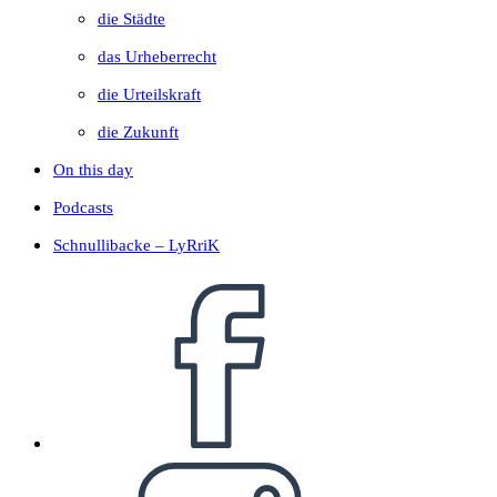
die Städte
das Urheberrecht
die Urteilskraft
die Zukunft
On this day
Podcasts
Schnullibacke – LyRriK