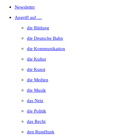
Escape
Newsletter
to
Angriff auf …
close
die Bildung
the
die Deutsche Bahn
search
die Kommunikation
panel.
die Kultur
die Kunst
die Medien
die Musik
das Netz
die Politik
das Recht
den Rundfunk