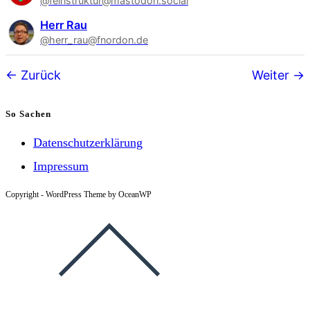
@feinstruktur@mastodon.social
Herr Rau
@herr_rau@fnordon.de
Follower-
Zurück
Weiter
Navigation
So Sachen
Datenschutzerklärung
Impressum
Copyright - WordPress Theme by OceanWP