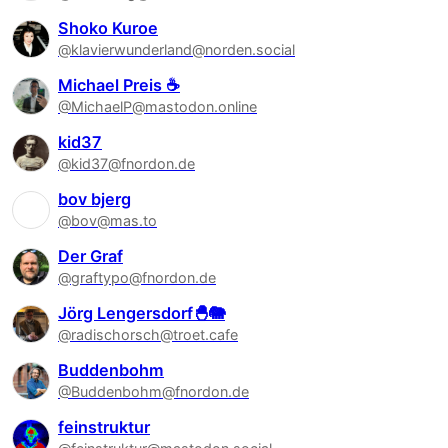
Shoko Kuroe
@klavierwunderland@norden.social
Michael Preis ☕
@MichaelP@mastodon.online
kid37
@kid37@fnordon.de
bov bjerg
@bov@mas.to
Der Graf
@graftypo@fnordon.de
Jörg Lengersdorf🐣🐘
@radischorsch@troet.cafe
Buddenbohm
@Buddenbohm@fnordon.de
feinstruktur