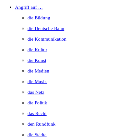
to
Angriff auf …
close
die Bildung
the
die Deutsche Bahn
search
die Kommunikation
panel.
die Kultur
die Kunst
die Medien
die Musik
das Netz
die Politik
das Recht
den Rundfunk
die Städte