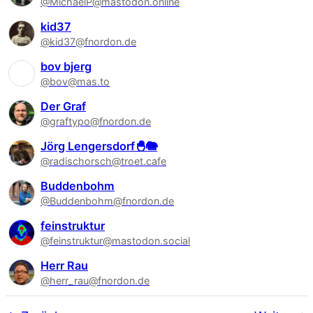
@MichaelP@mastodon.online
kid37
@kid37@fnordon.de
bov bjerg
@bov@mas.to
Der Graf
@graftypo@fnordon.de
Jörg Lengersdorf🐣🐘
@radischorsch@troet.cafe
Buddenbohm
@Buddenbohm@fnordon.de
feinstruktur
@feinstruktur@mastodon.social
Herr Rau
@herr_rau@fnordon.de
Follower-