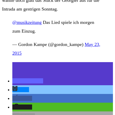
wählte doch glatt das Stück der Georgier aus für die
Intrada am gestrigen Sonntag.
@musikzeitung
Das Lied spiele ich morgen
zum Einzug.
— Gordon Kampe (@gordon_kampe)
May 23,
2015
teilen
teilen
teilen
teilen