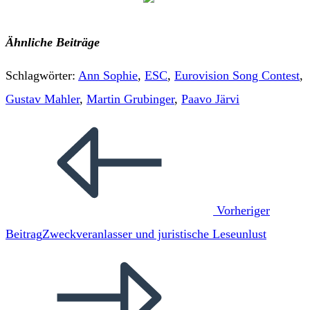
Ähnliche Beiträge
Schlagwörter
:
Ann Sophie
,
ESC
,
Eurovision Song Contest
,
Gustav Mahler
,
Martin Grubinger
,
Paavo Järvi
Weitere
Artikel
ansehen
Vorheriger
Beitrag
Zweckveranlasser und juristische Leseunlust