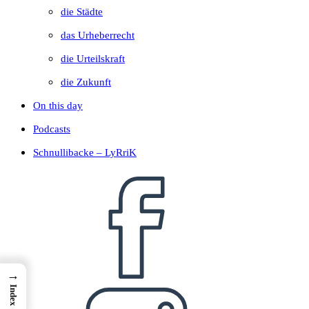
die Städte
das Urheberrecht
die Urteilskraft
die Zukunft
On this day
Podcasts
Schnullibacke – LyRriK
→
Index