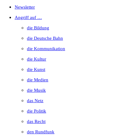
Escape
Newsletter
to
Angriff auf …
close
die Bildung
the
die Deutsche Bahn
search
die Kommunikation
panel.
die Kultur
die Kunst
die Medien
die Musik
das Netz
die Politik
das Recht
den Rundfunk