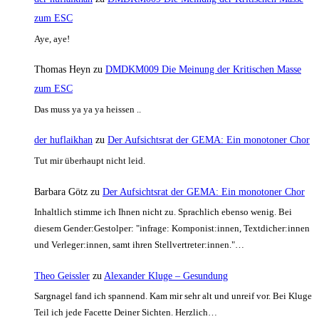
zum ESC
Aye, aye!
Thomas Heyn
zu
DMDKM009 Die Meinung der Kritischen Masse
zum ESC
Das muss ya ya ya heissen ..
der huflaikhan
zu
Der Aufsichtsrat der GEMA: Ein monotoner Chor
Tut mir überhaupt nicht leid.
Barbara Götz
zu
Der Aufsichtsrat der GEMA: Ein monotoner Chor
Inhaltlich stimme ich Ihnen nicht zu. Sprachlich ebenso wenig. Bei
diesem Gender:Gestolper: "infrage: Komponist:innen, Textdicher:innen
und Verleger:innen, samt ihren Stellvertreter:innen."…
Theo Geissler
zu
Alexander Kluge – Gesundung
Sargnagel fand ich spannend. Kam mir sehr alt und unreif vor. Bei Kluge
Teil ich jede Facette Deiner Sichten. Herzlich…