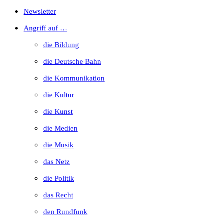
Escape
Newsletter
to
Angriff auf …
close
die Bildung
the
die Deutsche Bahn
search
die Kommunikation
panel.
die Kultur
die Kunst
die Medien
die Musik
das Netz
die Politik
das Recht
den Rundfunk