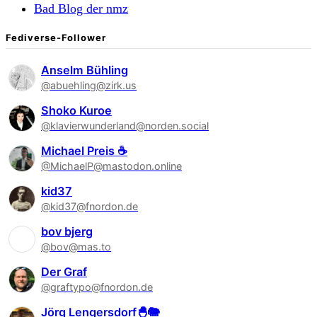
Bad Blog der nmz
Fediverse-Follower
Anselm Bühling
@abuehling@zirk.us
Shoko Kuroe
@klavierwunderland@norden.social
Michael Preis ☕
@MichaelP@mastodon.online
kid37
@kid37@fnordon.de
bov bjerg
@bov@mas.to
Der Graf
@graftypo@fnordon.de
Jörg Lengersdorf🐣🐘