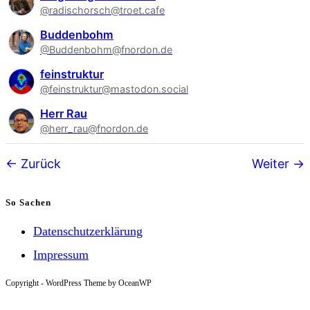
@radischorsch@troet.cafe
Buddenbohm
@Buddenbohm@fnordon.de
feinstruktur
@feinstruktur@mastodon.social
Herr Rau
@herr_rau@fnordon.de
Follower-
Zurück
Weiter
Navigation
So Sachen
Datenschutzerklärung
Impressum
Copyright - WordPress Theme by OceanWP