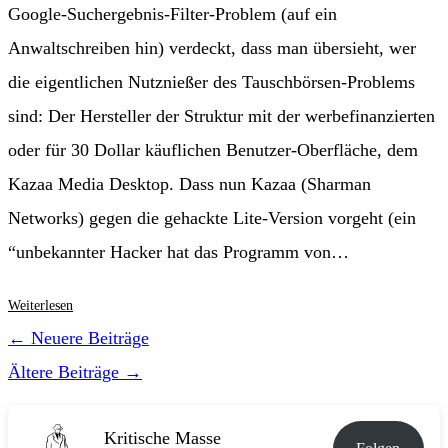
Google-Suchergebnis-Filter-Problem (auf ein
Anwaltschreiben hin) verdeckt, dass man übersieht, wer
die eigentlichen Nutznießer des Tauschbörsen-Problems
sind: Der Hersteller der Struktur mit der werbefinanzierten
oder für 30 Dollar käuflichen Benutzer-Oberfläche, dem
Kazaa Media Desktop. Dass nun Kazaa (Sharman
Networks) gegen die gehackte Lite-Version vorgeht (ein
“unbekannter Hacker hat das Programm von…
Tauschbörse
Weiterlesen
Kazaa
←
Neuere Beiträge
zeigt
Ältere Beiträge
→
ihr
Gesicht
[2003]
Kritische Masse