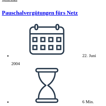
und
die
Pauschalvergütungen fürs Netz
Quote
Beitrag
veröffentlicht:
22. Juni
2004
Lesedauer:
6 Min.