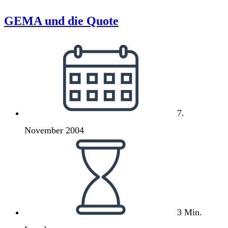
[Enzyklopädie
der
GEMA und die Quote
Kritischen
Masse]
Beitrag
veröffentlicht:
7.
November 2004
Lesedauer:
3 Min.