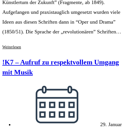
Künstlertum der Zukunft” (Fragmente, ab 1849).
Aufgefangen und praxistauglich umgesetzt wurden viele
Ideen aus diesen Schriften dann in “Oper und Drama”
(1850/51). Die Sprache der „revolutionären” Schriften…
Richard
Weiterlesen
Wagner:
“…
!K7 – Aufruf zu respektvollem Umgang
sie
mit Musik
sind
nur
Beitrag
Ableiter.”
veröffentlicht:
29. Januar