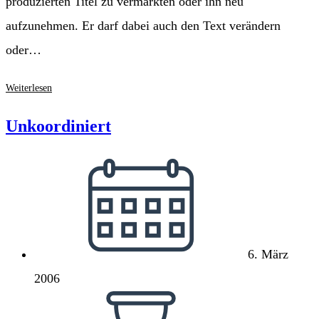
produzierten Titel zu vermarkten oder ihn neu
aufzunehmen. Er darf dabei auch den Text verändern
oder…
Versteigerung
Weiterlesen
von
Musiknutzungsrechten
Unkoordiniert
Beitrag
veröffentlicht:
6. März
2006
Lesedauer: