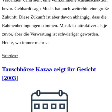
Verbandes  dann steht eine vollkommene Austauschaktion
bevor. Gebhardt sagt: Musik hat auch weiterhin eine große
Zukunft. Diese Zukunft ist aber davon abhängig, dass die
Rahmenbedingungen stimmen. Musik ist attraktiver als je
zuvor, aber die Verwertung ist schwieriger geworden.
Heute, wo immer mehr…
Musik
Weiterlesen
hat
eine
Tauschbörse Kazaa zeigt ihr Gesicht
große
[2003]
Zukunft
–
Beitrag
keine?
veröffentlicht: