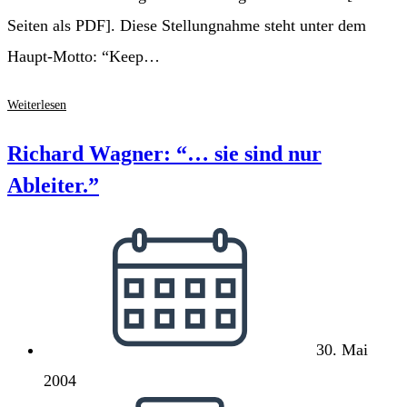
Seiten als PDF]. Diese Stellungnahme steht unter dem
Haupt-Motto: “Keep…
Pauschalvergütungen
Weiterlesen
fürs
Netz
Richard Wagner: “… sie sind nur
Ableiter.”
Beitrag
veröffentlicht:
30. Mai
2004