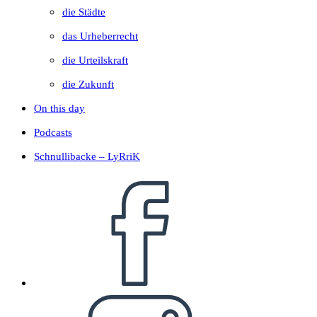
die Städte
das Urheberrecht
die Urteilskraft
die Zukunft
On this day
Podcasts
Schnullibacke – LyRriK