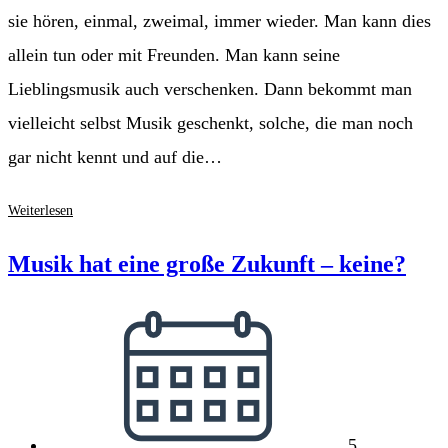
sie hören, einmal, zweimal, immer wieder. Man kann dies
allein tun oder mit Freunden. Man kann seine
Lieblingsmusik auch verschenken. Dann bekommt man
vielleicht selbst Musik geschenkt, solche, die man noch
gar nicht kennt und auf die…
!K7
Weiterlesen
–
Aufruf
Musik hat eine große Zukunft – keine?
zu
respektvollem
Beitrag
Umgang
veröffentlicht:
mit
Musik
5.