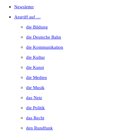
Escape
Newsletter
to
Angriff auf …
close
die Bildung
the
die Deutsche Bahn
search
die Kommunikation
panel.
die Kultur
die Kunst
die Medien
die Musik
das Netz
die Politik
das Recht
den Rundfunk