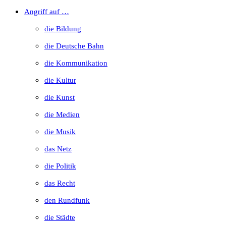
to
Angriff auf …
close
die Bildung
the
die Deutsche Bahn
search
die Kommunikation
panel.
die Kultur
die Kunst
die Medien
die Musik
das Netz
die Politik
das Recht
den Rundfunk
die Städte