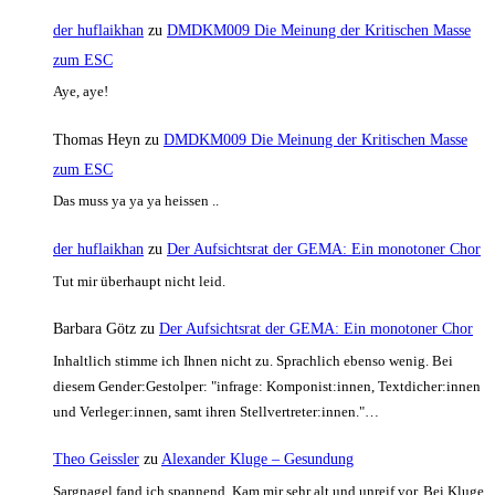
der huflaikhan
zu
DMDKM009 Die Meinung der Kritischen Masse
zum ESC
Aye, aye!
Thomas Heyn
zu
DMDKM009 Die Meinung der Kritischen Masse
zum ESC
Das muss ya ya ya heissen ..
der huflaikhan
zu
Der Aufsichtsrat der GEMA: Ein monotoner Chor
Tut mir überhaupt nicht leid.
Barbara Götz
zu
Der Aufsichtsrat der GEMA: Ein monotoner Chor
Inhaltlich stimme ich Ihnen nicht zu. Sprachlich ebenso wenig. Bei
diesem Gender:Gestolper: "infrage: Komponist:innen, Textdicher:innen
und Verleger:innen, samt ihren Stellvertreter:innen."…
Theo Geissler
zu
Alexander Kluge – Gesundung
Sargnagel fand ich spannend. Kam mir sehr alt und unreif vor. Bei Kluge