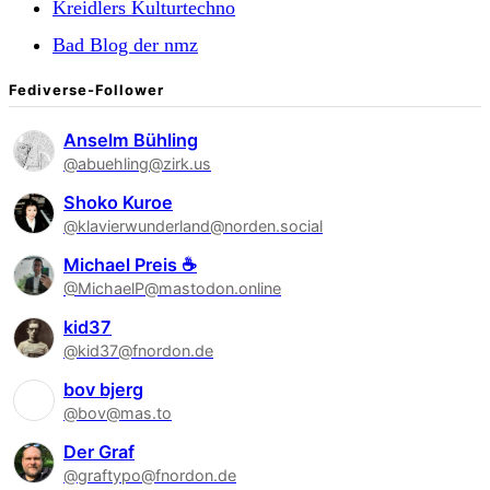
Kreidlers Kulturtechno
Bad Blog der nmz
Fediverse-Follower
Anselm Bühling
@abuehling@zirk.us
Shoko Kuroe
@klavierwunderland@norden.social
Michael Preis ☕
@MichaelP@mastodon.online
kid37
@kid37@fnordon.de
bov bjerg
@bov@mas.to
Der Graf
@graftypo@fnordon.de