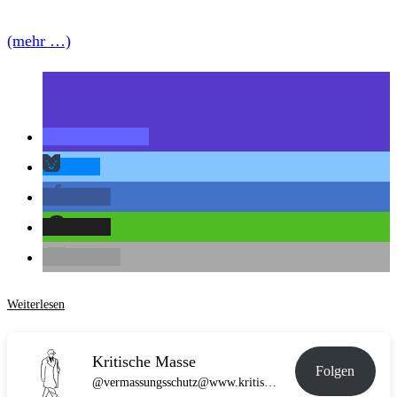
(mehr …)
teilen
teilen
teilen
teilen
E-Mail
Fussball
Weiterlesen
und
Vermittlung
Kritische Masse
Folgen
–
@vermassungsschutz@www.kritische-masse.de
Chicagoer