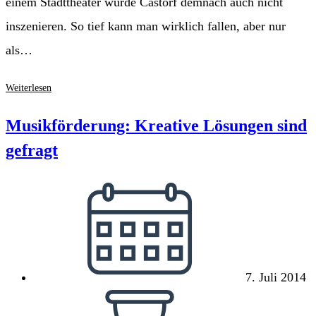
einem Stadttheater würde Castorf demnach auch nicht
inszenieren. So tief kann man wirklich fallen, aber nur
als…
Fall(e)
Weiterlesen
Stadttheater
–
Musikförderung: Kreative Lösungen sind
Frank
gefragt
Castorf
und
Beitrag
das
veröffentlicht:
Niveau
7. Juli 2014
Lesedauer: