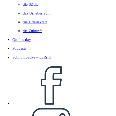
die Städte
das Urheberrecht
die Urteilskraft
die Zukunft
On this day
Podcasts
Schnullibacke – LyRriK