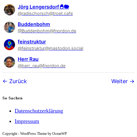
Jörg Lengersdorf🐣🐘
@radischorsch@troet.cafe
Buddenbohm
@Buddenbohm@fnordon.de
feinstruktur
@feinstruktur@mastodon.social
Herr Rau
@herr_rau@fnordon.de
Follower-
Zurück
Weiter
Navigation
So Sachen
Datenschutzerklärung
Impressum
Copyright - WordPress Theme by OceanWP