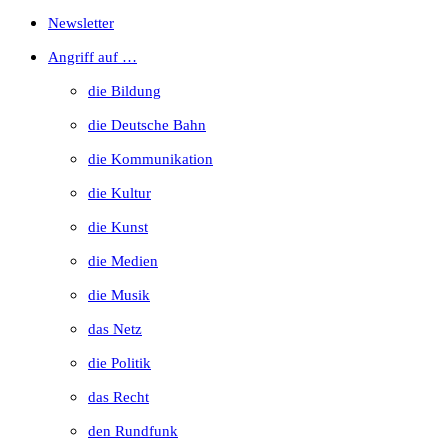
Escape
Newsletter
to
Angriff auf …
close
die Bildung
the
die Deutsche Bahn
search
die Kommunikation
panel.
die Kultur
die Kunst
die Medien
die Musik
das Netz
die Politik
das Recht
den Rundfunk