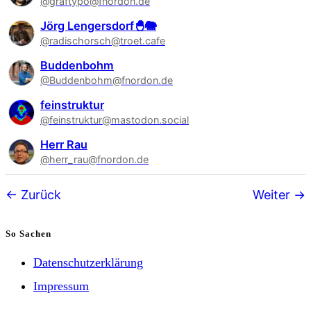
@graftypo@fnordon.de
Jörg Lengersdorf🐣🐘
@radischorsch@troet.cafe
Buddenbohm
@Buddenbohm@fnordon.de
feinstruktur
@feinstruktur@mastodon.social
Herr Rau
@herr_rau@fnordon.de
Follower-
Zurück
Weiter
Navigation
So Sachen
Datenschutzerklärung
Impressum