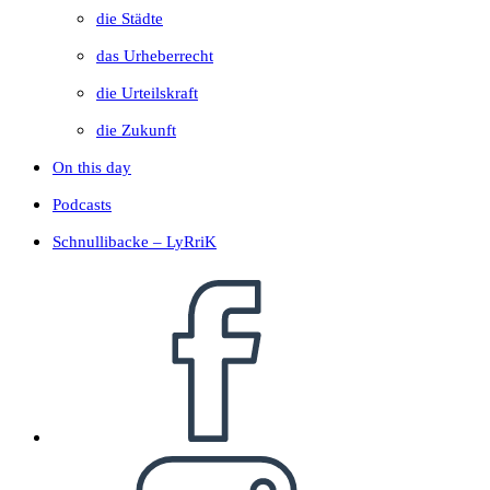
die Städte
das Urheberrecht
die Urteilskraft
die Zukunft
On this day
Podcasts
Schnullibacke – LyRriK