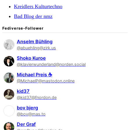
Kreidlers Kulturtechno
Bad Blog der nmz
Fediverse-Follower
Anselm Bühling
@abuehling@zirk.us
Shoko Kuroe
@klavierwunderland@norden.social
Michael Preis ☕
@MichaelP@mastodon.online
kid37
@kid37@fnordon.de
bov bjerg
@bov@mas.to
Der Graf