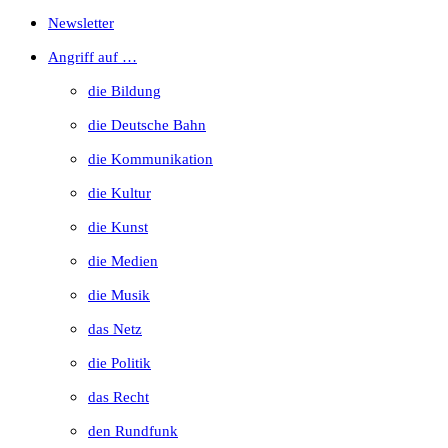
Escape
Newsletter
to
Angriff auf …
close
die Bildung
the
die Deutsche Bahn
search
die Kommunikation
panel.
die Kultur
die Kunst
die Medien
die Musik
das Netz
die Politik
das Recht
den Rundfunk