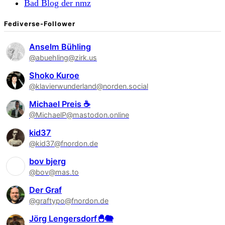
Bad Blog der nmz
Fediverse-Follower
Anselm Bühling
@abuehling@zirk.us
Shoko Kuroe
@klavierwunderland@norden.social
Michael Preis ☕
@MichaelP@mastodon.online
kid37
@kid37@fnordon.de
bov bjerg
@bov@mas.to
Der Graf
@graftypo@fnordon.de
Jörg Lengersdorf🐣🐘