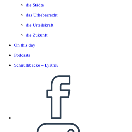
die Städte
das Urheberrecht
die Urteilskraft
die Zukunft
On this day
Podcasts
Schnullibacke – LyRriK