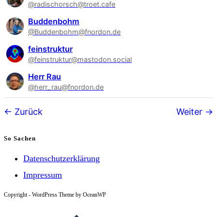
@radischorsch@troet.cafe
Buddenbohm
@Buddenbohm@fnordon.de
feinstruktur
@feinstruktur@mastodon.social
Herr Rau
@herr_rau@fnordon.de
Follower-
Zurück
Weiter
Navigation
So Sachen
Datenschutzerklärung
Impressum
Copyright - WordPress Theme by OceanWP