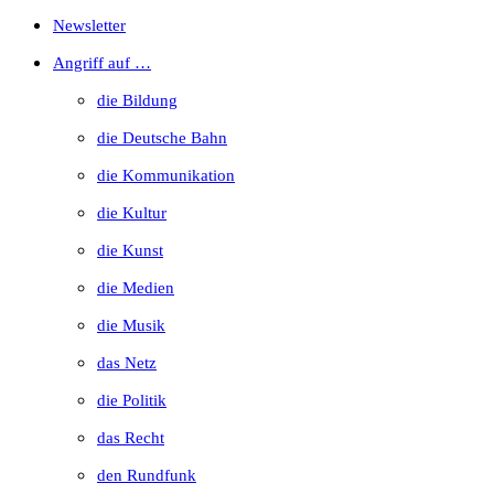
Escape
Newsletter
to
Angriff auf …
close
die Bildung
the
die Deutsche Bahn
search
die Kommunikation
panel.
die Kultur
die Kunst
die Medien
die Musik
das Netz
die Politik
das Recht
den Rundfunk