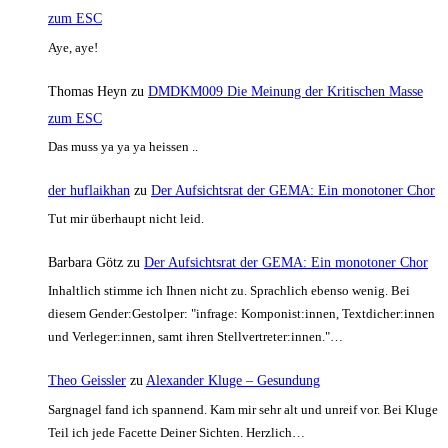
zum ESC
Aye, aye!
Thomas Heyn
zu
DMDKM009 Die Meinung der Kritischen Masse
zum ESC
Das muss ya ya ya heissen ..
der huflaikhan
zu
Der Aufsichtsrat der GEMA: Ein monotoner Chor
Tut mir überhaupt nicht leid.
Barbara Götz
zu
Der Aufsichtsrat der GEMA: Ein monotoner Chor
Inhaltlich stimme ich Ihnen nicht zu. Sprachlich ebenso wenig. Bei
diesem Gender:Gestolper: "infrage: Komponist:innen, Textdicher:innen
und Verleger:innen, samt ihren Stellvertreter:innen."…
Theo Geissler
zu
Alexander Kluge – Gesundung
Sargnagel fand ich spannend. Kam mir sehr alt und unreif vor. Bei Kluge
Teil ich jede Facette Deiner Sichten. Herzlich…