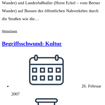
Wunder) und Landesfußballer (Horst Eckel – vom Berner
Wunder) auf Bussen des öffentlichen Nahverkehrs durch
die Straßen wie die…
Das
Weiterlesen
Wunder
von
Begriffsschwund: Kultur
Baden-
Baden
Beitrag
veröffentlicht:
26. Februar
2007
Lesedauer: