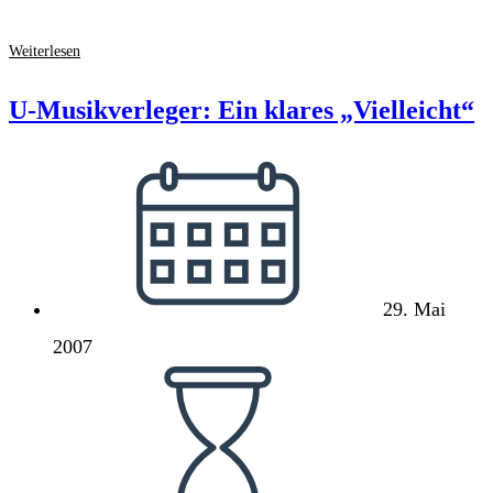
Masse
Weiterlesen
und
Macht
U-Musikverleger: Ein klares „Vielleicht“
Beitrag
veröffentlicht:
29. Mai
2007
Lesedauer: