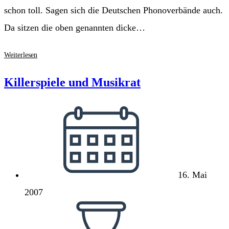
schon toll. Sagen sich die Deutschen Phonoverbände auch.
Da sitzen die oben genannten dicke…
Die
Weiterlesen
Kreuz-
Samariter
Killerspiele und Musikrat
sind
wieder
Beitrag
unterwegs
veröffentlicht:
16. Mai
2007
Lesedauer: