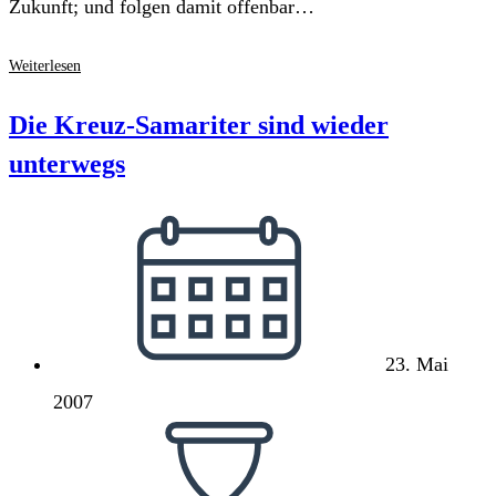
Zukunft; und folgen damit offenbar…
U-
Weiterlesen
Musikverleger:
Ein
Die Kreuz-Samariter sind wieder
klares
unterwegs
„Vielleicht“
Beitrag
veröffentlicht:
23. Mai
2007
Lesedauer: