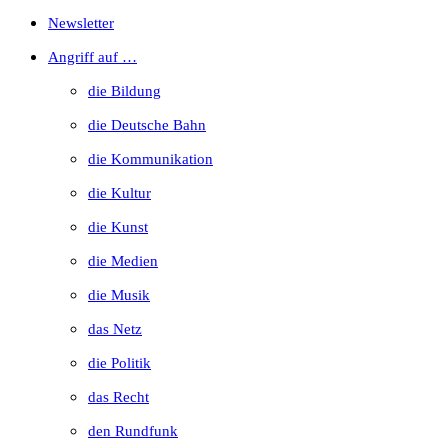
Escape
Newsletter
to
Angriff auf …
close
die Bildung
the
die Deutsche Bahn
search
die Kommunikation
panel.
die Kultur
die Kunst
die Medien
die Musik
das Netz
die Politik
das Recht
den Rundfunk