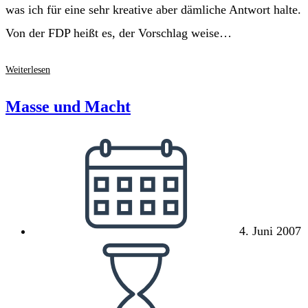
was ich für eine sehr kreative aber dämliche Antwort halte.
Von der FDP heißt es, der Vorschlag weise…
Arbeitslosengeld
Weiterlesen
I
–
Masse und Macht
Anspruch
auf
Beitrag
Risiko
veröffentlicht:
4. Juni 2007
Lesedauer: