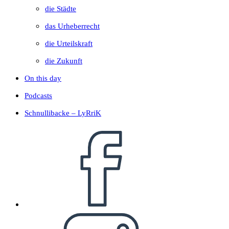
die Städte
das Urheberrecht
die Urteilskraft
die Zukunft
On this day
Podcasts
Schnullibacke – LyRriK